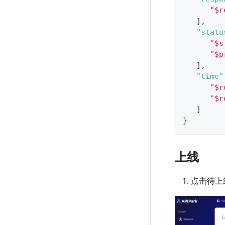
"$r
]
,
"statu
"$s
"$p
]
,
"time"
"$r
"$r
]
}
上线
点击待上