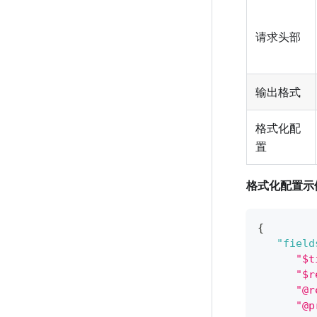
请求头部
输出格式
格式化配
置
格式化配置示
{
"field
"$t
"$r
"@r
"@p