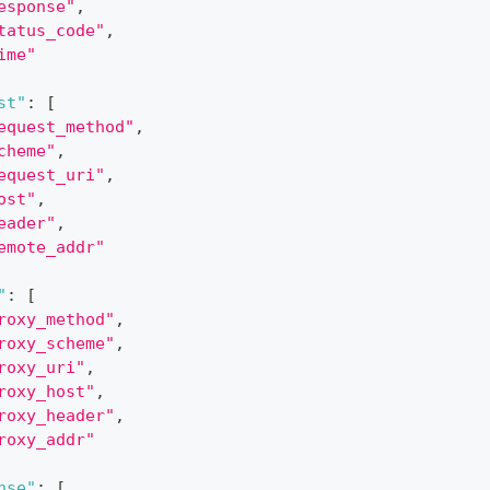
esponse"
,
tatus_code"
,
ime"
st"
:
[
equest_method"
,
cheme"
,
equest_uri"
,
ost"
,
eader"
,
emote_addr"
"
:
[
roxy_method"
,
roxy_scheme"
,
roxy_uri"
,
roxy_host"
,
roxy_header"
,
roxy_addr"
nse"
:
[