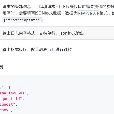
请求的头部信息，可以填请求HTTP服务接口时需要提供的参数
填写时，需要填写JSON格式数据，数据为
格式，
key-value
{"from":"apinto"}
输出日志内容格式，支持单行、Json格式输出
输出格式模版，配置教程
点此
进行跳转
例
s"
:
[
ime_iso8601"
,
equest_id"
,
equest"
,
roxy"
,