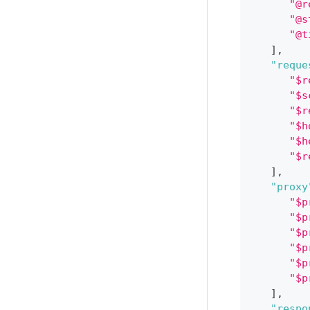
"@r
"@s
"@t
]
,
"reque
"$r
"$s
"$r
"$h
"$h
"$r
]
,
"proxy
"$p
"$p
"$p
"$p
"$p
"$p
]
,
"respo