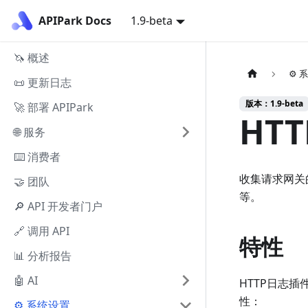
APIPark Docs
1.9-beta
🦄 概述
⚙️
📜 更新日志
版本：1.9-beta
🚀 部署 APIPark
HT
🌐 服务
⌨️ 消费者
收集请求网关
🤝 团队
等。
🔎 API 开发者门户
🔗 调用 API
特性
📊 分析报告
🤖 AI
HTTP日志
性：
⚙️ 系统设置