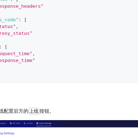
esponse_headers"
s_code"
:
[
tatus"
,
roxy_status"
:
[
equest_time"
,
esponse_time"
线配置后方的
按钮。
上线