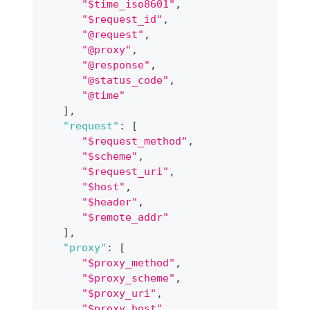
"$time_iso8601"
,
"$request_id"
,
"@request"
,
"@proxy"
,
"@response"
,
"@status_code"
,
"@time"
]
,
"request"
:
[
"$request_method"
,
"$scheme"
,
"$request_uri"
,
"$host"
,
"$header"
,
"$remote_addr"
]
,
"proxy"
:
[
"$proxy_method"
,
"$proxy_scheme"
,
"$proxy_uri"
,
"$proxy_host"
,