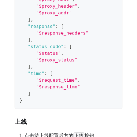
"$proxy_header"
,
"$proxy_addr"
]
,
"response"
:
[
"$response_headers"
]
,
"status_code"
:
[
"$status"
,
"$proxy_status"
]
,
"time"
:
[
"$request_time"
,
"$response_time"
]
}
上线
点击待上线配置后方的
按钮。
上线