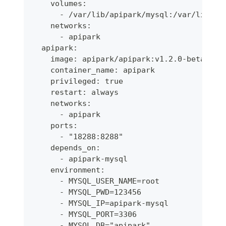
    volumes:
      - /var/lib/apipark/mysql:/var/lib/my
    networks:
      - apipark
  apipark:
    image: apipark/apipark:v1.2.0-beta
    container_name: apipark
    privileged: true
    restart: always
    networks:
      - apipark
    ports:
      - "18288:8288"
    depends_on:
      - apipark-mysql
    environment:
      - MYSQL_USER_NAME=root
      - MYSQL_PWD=123456
      - MYSQL_IP=apipark-mysql
      - MYSQL_PORT=3306                 #
      - MYSQL_DB="apipark"