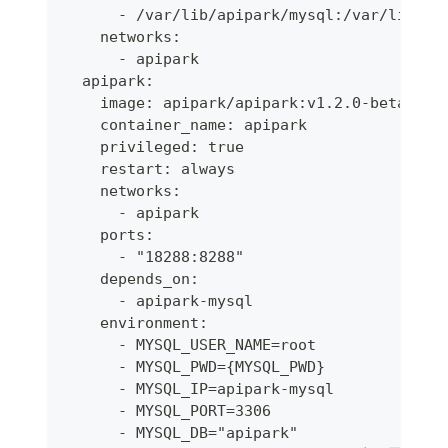
      - /var/lib/apipark/mysql:/var/lib/my
    networks:
      - apipark
  apipark:
    image: apipark/apipark:v1.2.0-beta
    container_name: apipark
    privileged: true
    restart: always
    networks:
      - apipark
    ports:
      - "18288:8288"
    depends_on:
      - apipark-mysql
    environment:
      - MYSQL_USER_NAME=root
      - MYSQL_PWD={MYSQL_PWD}
      - MYSQL_IP=apipark-mysql
      - MYSQL_PORT=3306                 #
      - MYSQL_DB="apipark"