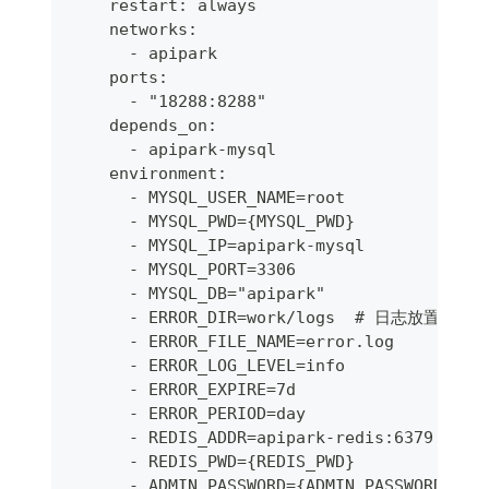
    restart: always
    networks:
      - apipark
    ports:
      - "18288:8288"
    depends_on:
      - apipark-mysql
    environment:
      - MYSQL_USER_NAME=root
      - MYSQL_PWD={MYSQL_PWD}
      - MYSQL_IP=apipark-mysql
      - MYSQL_PORT=3306                 #
      - MYSQL_DB="apipark"
      - ERROR_DIR=work/logs  # 日志放置目录
      - ERROR_FILE_NAME=error.log      
      - ERROR_LOG_LEVEL=info          
      - ERROR_EXPIRE=7d           
      - ERROR_PERIOD=day             
      - REDIS_ADDR=apipark-redis:6379  
      - REDIS_PWD={REDIS_PWD}            
      - ADMIN_PASSWORD={ADMIN_PASSWORD}