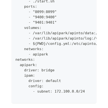
      - ./start.sh
    ports:
      - "8099:8099"
      - "9400:9400"
      - "9401:9401"
    volumes:
      - /var/lib/apipark/apinto/data:/var/
      - /var/lib/apipark/apinto/log:/var/l
      - ${PWD}/config.yml:/etc/apinto/conf
    networks:
      - apipark
networks:
  apipark:
    driver: bridge
    ipam:
      driver: default
      config:
        - subnet: 172.100.0.0/24