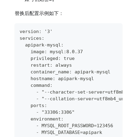
替换后配置示例如下：
version: '3'
services:
  apipark-mysql:
    image: mysql:8.0.37
    privileged: true
    restart: always
    container_name: apipark-mysql
    hostname: apipark-mysql
    command:
      - "--character-set-server=utf8mb4"
      - "--collation-server=utf8mb4_unicod
    ports:
      - "33306:3306"
    environment:
      - MYSQL_ROOT_PASSWORD=123456
      - MYSQL_DATABASE=apipark