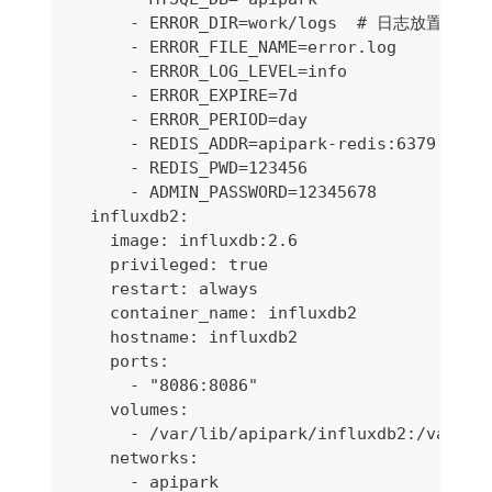
      - ERROR_DIR=work/logs  # 日志放置目录
      - ERROR_FILE_NAME=error.log      
      - ERROR_LOG_LEVEL=info          
      - ERROR_EXPIRE=7d           
      - ERROR_PERIOD=day             
      - REDIS_ADDR=apipark-redis:6379  
      - REDIS_PWD=123456                 
      - ADMIN_PASSWORD=12345678
  influxdb2:
    image: influxdb:2.6
    privileged: true
    restart: always
    container_name: influxdb2
    hostname: influxdb2
    ports:
      - "8086:8086"
    volumes:
      - /var/lib/apipark/influxdb2:/var/li
    networks:
      - apipark