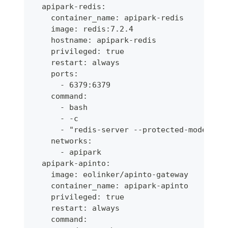
  apipark-redis:
    container_name: apipark-redis
    image: redis:7.2.4
    hostname: apipark-redis
    privileged: true
    restart: always
    ports:
      - 6379:6379
    command:
      - bash
      - -c
      - "redis-server --protected-mode yes
    networks:
      - apipark
  apipark-apinto:
    image: eolinker/apinto-gateway
    container_name: apipark-apinto
    privileged: true
    restart: always
    command: 