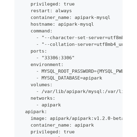
    privileged: true
    restart: always
    container_name: apipark-mysql
    hostname: apipark-mysql
    command:
      - "--character-set-server=utf8mb4"
      - "--collation-server=utf8mb4_unicod
    ports:
      - "33306:3306"
    environment:
      - MYSQL_ROOT_PASSWORD={MYSQL_PWD}
      - MYSQL_DATABASE=apipark
    volumes:
      - /var/lib/apipark/mysql:/var/lib/my
    networks:
      - apipark
  apipark:
    image: apipark/apipark:v1.2.0-beta
    container_name: apipark
    privileged: true