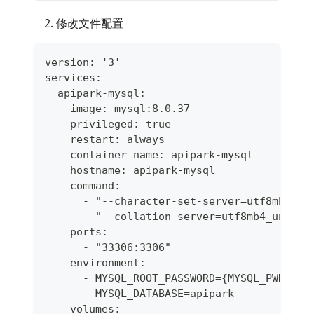
修改文件配置
version: '3'
services:
  apipark-mysql:
    image: mysql:8.0.37
    privileged: true
    restart: always
    container_name: apipark-mysql
    hostname: apipark-mysql
    command:
      - "--character-set-server=utf8mb4"
      - "--collation-server=utf8mb4_unicod
    ports:
      - "33306:3306"
    environment:
      - MYSQL_ROOT_PASSWORD={MYSQL_PWD}
      - MYSQL_DATABASE=apipark
    volumes: