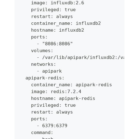
    image: influxdb:2.6
    privileged: true
    restart: always
    container_name: influxdb2
    hostname: influxdb2
    ports:
      - "8086:8086"
    volumes:
      - /var/lib/apipark/influxdb2:/var/li
    networks:
      - apipark
  apipark-redis:
    container_name: apipark-redis
    image: redis:7.2.4
    hostname: apipark-redis
    privileged: true
    restart: always
    ports:
      - 6379:6379
    command: