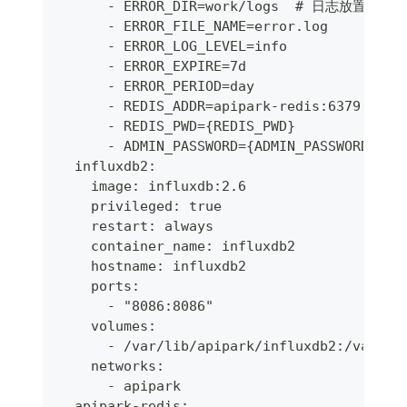
      - ERROR_DIR=work/logs  # 日志放置目录
      - ERROR_FILE_NAME=error.log      
      - ERROR_LOG_LEVEL=info          
      - ERROR_EXPIRE=7d           
      - ERROR_PERIOD=day             
      - REDIS_ADDR=apipark-redis:6379  
      - REDIS_PWD={REDIS_PWD}            
      - ADMIN_PASSWORD={ADMIN_PASSWORD}
  influxdb2:
    image: influxdb:2.6
    privileged: true
    restart: always
    container_name: influxdb2
    hostname: influxdb2
    ports:
      - "8086:8086"
    volumes:
      - /var/lib/apipark/influxdb2:/var/li
    networks:
      - apipark
  apipark-redis: