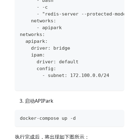
      - bash
      - -c
      - "redis-server --protected-mode yes
    networks:
      - apipark
networks:
  apipark:
    driver: bridge
    ipam:
      driver: default
      config:
        - subnet: 172.100.0.0/24
启动APIPark
docker-compose up -d
执行完成后，将出现如下图所示：