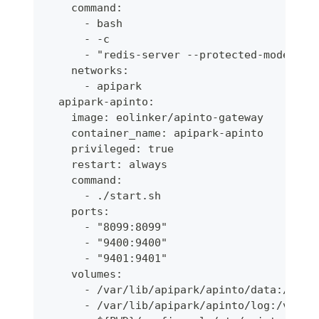
    command:
      - bash
      - -c
      - "redis-server --protected-mode yes
    networks:
      - apipark
  apipark-apinto:
    image: eolinker/apinto-gateway
    container_name: apipark-apinto
    privileged: true
    restart: always
    command: 
      - ./start.sh
    ports:
      - "8099:8099"
      - "9400:9400"
      - "9401:9401"
    volumes:
      - /var/lib/apipark/apinto/data:/var/
      - /var/lib/apipark/apinto/log:/var/l