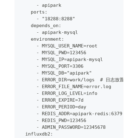
      - apipark
    ports:
      - "18288:8288"
    depends_on:
      - apipark-mysql
    environment:
      - MYSQL_USER_NAME=root
      - MYSQL_PWD=123456
      - MYSQL_IP=apipark-mysql
      - MYSQL_PORT=3306                 #
      - MYSQL_DB="apipark"
      - ERROR_DIR=work/logs  # 日志放置目录
      - ERROR_FILE_NAME=error.log      
      - ERROR_LOG_LEVEL=info          
      - ERROR_EXPIRE=7d           
      - ERROR_PERIOD=day             
      - REDIS_ADDR=apipark-redis:6379  
      - REDIS_PWD=123456                 
      - ADMIN_PASSWORD=12345678
  influxdb2: