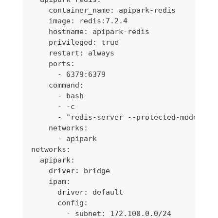
    container_name: apipark-redis
    image: redis:7.2.4
    hostname: apipark-redis
    privileged: true
    restart: always
    ports:
      - 6379:6379
    command:
      - bash
      - -c
      - "redis-server --protected-mode yes
    networks:
      - apipark
networks:
  apipark:
    driver: bridge
    ipam:
      driver: default
      config:
        - subnet: 172.100.0.0/24