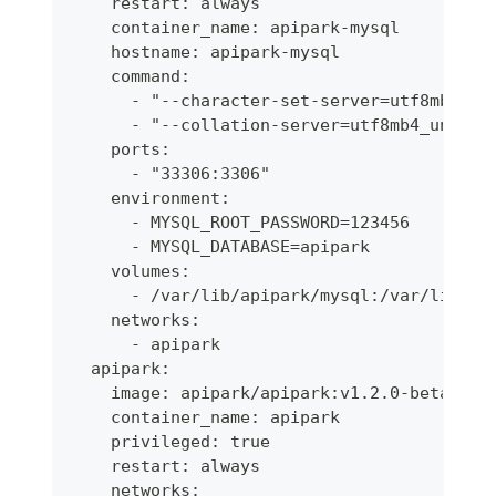
    restart: always
    container_name: apipark-mysql
    hostname: apipark-mysql
    command:
      - "--character-set-server=utf8mb4"
      - "--collation-server=utf8mb4_unicod
    ports:
      - "33306:3306"
    environment:
      - MYSQL_ROOT_PASSWORD=123456
      - MYSQL_DATABASE=apipark
    volumes:
      - /var/lib/apipark/mysql:/var/lib/my
    networks:
      - apipark
  apipark:
    image: apipark/apipark:v1.2.0-beta
    container_name: apipark
    privileged: true
    restart: always
    networks: