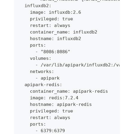
  influxdb2:
    image: influxdb:2.6
    privileged: true
    restart: always
    container_name: influxdb2
    hostname: influxdb2
    ports:
      - "8086:8086"
    volumes:
      - /var/lib/apipark/influxdb2:/var/li
    networks:
      - apipark
  apipark-redis:
    container_name: apipark-redis
    image: redis:7.2.4
    hostname: apipark-redis
    privileged: true
    restart: always
    ports:
      - 6379:6379